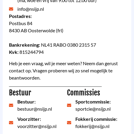
(ma, woe en vrij van 9.00 tot 12.00 uur)
info@nsijp.nl
Postadres:
Postbus 84
8430 AB Oosterwolde (frl)
Bankrekening:
NL41 RABO 0380 2315 57
Kvk:
815244794
Heb je een vraag, wil je meer weten? Neem dan gerust
contact op. Vragen proberen wij zo snel mogelijk te
beantwoorden.
Bestuur
Commissies
Bestuur:
Sportcommissie:
bestuur@nsijp.nl
sportcie@nsijp.nl
Voorzitter:
Fokkerij commissie:
voorzitter@nsijp.nl
fokkerij@nsijp.nl