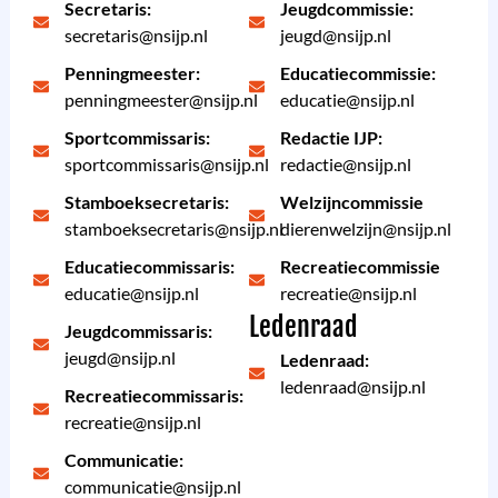
Secretaris:
Jeugdcommissie:
secretaris@nsijp.nl
jeugd@nsijp.nl
Penningmeester:
Educatiecommissie:
penningmeester@nsijp.nl
educatie@nsijp.nl
Sportcommissaris:
Redactie IJP:
sportcommissaris@nsijp.nl
redactie@nsijp.nl
Stamboeksecretaris:
Welzijncommissie
stamboeksecretaris@nsijp.nl
dierenwelzijn@nsijp.nl
Educatiecommissaris:
Recreatiecommissie
educatie@nsijp.nl
recreatie@nsijp.nl
Ledenraad
Jeugdcommissaris:
jeugd@nsijp.nl
Ledenraad:
ledenraad@nsijp.nl
Recreatiecommissaris:
recreatie@nsijp.nl
Communicatie:
communicatie@nsijp.nl