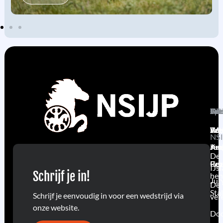
Ni
Ov
Fok
Spo
Act
Wel
Act
Keu
Wed
Edu
Wel
NSI
Arc
Keu
Jur
Jeu
De
Goe
Pro
Rec
IJs
Schrijf je in!
hen
Jur
De
Sta
Schrijf je eenvoudig in voor een wedstrijd via
ver
onze website.
Do