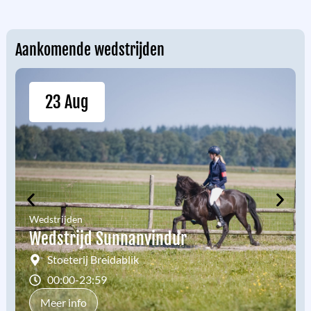
Aankomende wedstrijden
05 Sep
Wedstrijden
Regionale Indoorwedstrijd
Hestagaman
nvt.
00:00-23:59
Meer info