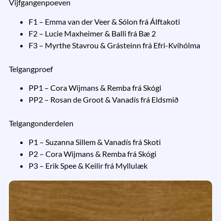
Vijfgangenpoeven
F1 – Emma van der Veer & Sólon frá Álftakoti
F2 – Lucie Maxheimer & Balli frá Bæ 2
F3 – Myrthe Stavrou & Grásteinn frá Efri-Kvihólma
Telgangproef
PP1 – Cora Wijmans & Remba frá Skógi
PP2 – Rosan de Groot & Vanadís frá Eldsmið
Telgangonderdelen
P1 – Suzanna Sillem & Vanadís frá Skoti
P2 – Cora Wijmans & Remba frá Skógi
P3 – Erik Spee & Keilir frá Myllulæk