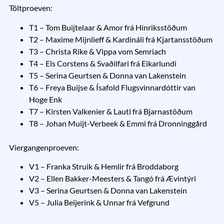
Töltproeven:
T1 – Tom Buijtelaar & Amor frá Hinriksstöðum
T2 – Maxime Mijnlieff & Kardináli frá Kjartansstöðum
T3 – Christa Rike & Vippa vom Semriach
T4 – Els Corstens & Svaðilfari frá Eikarlundi
T5 – Serina Geurtsen & Donna van Lakenstein
T6 – Freya Buijse & Ísafold Flugsvinnardóttir van
Hoge Enk
T7 – Kirsten Valkenier & Lauti frá Bjarnastöðum
T8 – Johan Muijt-Verbeek & Emmi frá Dronninggård
Viergangenproeven:
V1 – Franka Struik & Hemlir frá Broddaborg
V2 – Ellen Bakker-Meesters & Tangó frá Ævintýri
V3 – Serina Geurtsen & Donna van Lakenstein
V5 – Julia Beijerink & Unnar frá Vefgrund