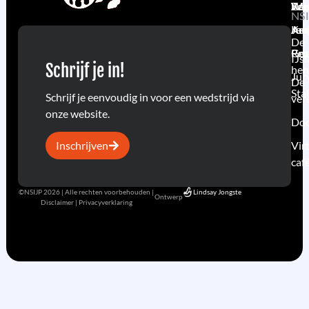
Act
Keu
Wed
Edu
Wel
NSI
Arc
Keu
Jur
Jeu
De
Goe
Pro
Rec
IJs
Schrijf je in!
hen
Jur
De
Sta
Schrijf je eenvoudig in voor een wedstrijd via
ver
onze website.
Do
Inschrijven
Vir
caf
©NSIJP 2026 | Alle rechten voorbehouden |
Lindsay Jongste
Ontwerp
Disclaimer | Privacyverklaring