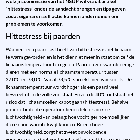
welzijnscommissie van het NSIJP wil via dit artikel
“hittestress” onder de aandacht brengen en tips geven
zodat eigenaren zelf actie kunnen ondernemen om
problemen te voorkomen.
Hittestress bij paarden
Wanneer een paard last heeft van hittestress is het lichaam
te warm geworden en is het dier niet meer in staat om zelf de
lichaamstemperatuur te regelen. Paarden zijn warmbloedige
dieren met een normale lichaamstemperatuur tussen
37,0°C en 38,0°C. Vanaf 38,5°C spreekt men van koorts. De
lichaamstemperatuur wordt hoger als een paard veel
beweegt of in de volle zon staat. Boven de 40°C ontstaat het
risico dat lichaamscellen kapot gaan (hittestress). Behalve
puur de buitentemperatuur beoordelen is ook de
luchtvochtigheid van belang: hoe vochtiger hoe moeilijker
dieren hun warmte kwijt kunnen. Bij een hoge
luchtvochtigheid, zorgt het zweet onvoldoende
voor verkoeling (het verdampt niet) en raakt het paard zijn