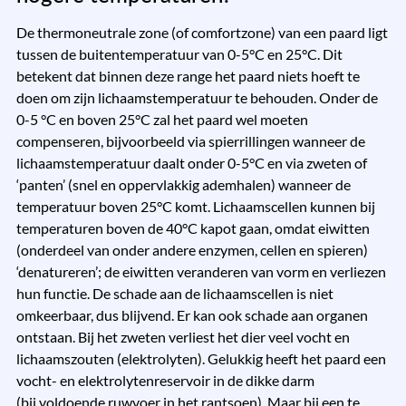
De thermoneutrale zone (of comfortzone) van een paard ligt
tussen de buitentemperatuur van 0-5°C en 25°C. Dit
betekent dat binnen deze range het paard niets hoeft te
doen om zijn lichaamstemperatuur te behouden. Onder de
0-5 °C en boven 25°C zal het paard wel moeten
compenseren, bijvoorbeeld via spierrillingen wanneer de
lichaamstemperatuur daalt onder 0-5°C en via zweten of
‘panten’ (snel en oppervlakkig ademhalen) wanneer de
temperatuur boven 25°C komt. Lichaamscellen kunnen bij
temperaturen boven de 40°C kapot gaan, omdat eiwitten
(onderdeel van onder andere enzymen, cellen en spieren)
‘denatureren’; de eiwitten veranderen van vorm en verliezen
hun functie. De schade aan de lichaamscellen is niet
omkeerbaar, dus blijvend. Er kan ook schade aan organen
ontstaan. Bij het zweten verliest het dier veel vocht en
lichaamszouten (elektrolyten). Gelukkig heeft het paard een
vocht- en elektrolytenreservoir in de dikke darm
(bij voldoende ruwvoer in het rantsoen). Maar bij een te